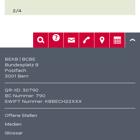
2
/
4
Hilfe
Suche
Kontakt
Telefon
Standorte
Beratung
Fusszeile
BEKB | BCBE
Bundesplatz 8
Postfach
3001 Bern
QR-IID: 30790
BC Nummer: 790
SWIFT Nummer: KBBECH22XXX
Offene Stellen
Medien
Glossar