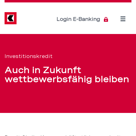
Direkt
zum
Inhalt
Open
Login E-Banking
menu
Investitionskredit
Servicenavigation
für
Investitionskredit
Unternehmen
Auch in Zukunft
–
wettbewerbsfähig bleiben
BEKB