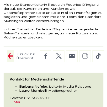
Als neue Standortleiterin freut sich Federica D'Ingianti
darauf, die Kundinnen und Kunden sowie
Geschäftspartner Seite an Seite in allen Finanzfragen zu
begleiten und gemeinsam mit dem Team den Standort
Münsingen weiter voranzubringen.
In ihrer Freizeit ist Federica D'Ingianti eine begeisterte
Salsa-Tänzerin und reist gerne, um neue Kulturen und
Küchen zu entdecken.
Zurück zur
Facebook
Twitter
E-
Instagram
Tik
Übersicht
Mail
Kontakt für Medienschaffende
Barbara Nyfeler,
Leiterin Media Relations
Lauro Mombelli,
Mediensprecher
Telefon 031 666 16 87
E-Mail