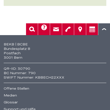
Hilfe
Suche
Kontakt
Telefon
Standorte
Beratung
Fusszeile
BEKB | BCBE
Bundesplatz 8
Postfach
3001 Bern
QR-IID: 30790
BC Nummer: 790
SWIFT Nummer: KBBECH22XXX
Offene Stellen
Medien
Glossar
Support und Hilfe