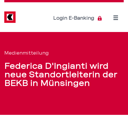
Direkt
zum
Inhalt
Open
Login E-Banking
menu
Federica
Servicenavigation
D'Ingianti
Medienmitteilung
wird
Federica D'Ingianti wird
neue
neue Standortleiterin der
BEKB in Münsingen
Standortleiterin
der
BEKB
in