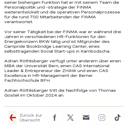
seiner bisherigen Funktion hat er mit seinem Team die
Personalpolitik und -strategie der FINMA
weiterentwickelt und die operativen Personalprozesse
für die rund 700 Mitarbeitenden der FINMA
verantwortet.
Vor seiner Tätigkeit bei der FINMA war er während drei
Jahren in verschiedenen HR-Funktionen für den
Energiekonzern BKW tätig und ist Mitgründer des
Campride Bookbridge Learning Center, eines
selbsttragenden Social Start-ups in Kambodscha.
Adrian Röthlisberger verfügt unter anderem über einen
MBA der Universität Bern, einen CAS International
Leader & Entrepreneur der ZHAW und einen CAS
Excellence in HR-Management der Berner
Fachhochschule BFH.
Adrian Röthlisberger tritt die Nachfolge von Thomas
Gosteli im Oktober 2024 an.
Zurück zur
Facebook
Twitter
E-
Instagram
Tik
Übersicht
Mail