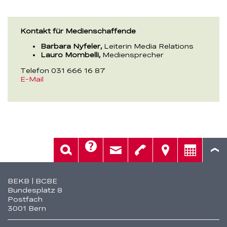
Kontakt für Medienschaffende
Barbara Nyfeler,
Leiterin Media Relations
Lauro Mombelli,
Mediensprecher
Telefon 031 666 16 87
E-Mail
Hilfe
Suche
Kontakt
Telefon
Standorte
Beratung
Fusszeile
BEKB | BCBE
Bundesplatz 8
Postfach
3001 Bern