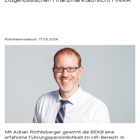
Eidgenössischen Finanzmarktaufsicht FINMA.
BEKB
Publikationsdatum: 17.05.2024
Mit Adrian Röthlisberger gewinnt die BEKB eine
erfahrene Führungspersönlichkeit im HR-Bereich. In