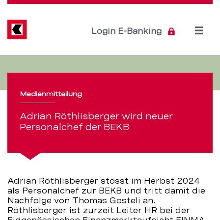
Direkt
zum
Inhalt
Open
Login E-Banking
menu
Adrian
Servicenavigation
Röthlisberger
Medienmitteilung
wird
Adrian Röthlisberger wird neuer
neuer
Personalchef der BEKB
Personalchef
der
Adrian Röthlisberger stösst im Herbst 2024
BEKB
als Personalchef zur BEKB und tritt damit die
Nachfolge von Thomas Gosteli an.
–
Röthlisberger ist zurzeit Leiter HR bei der