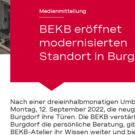
Medienmitteilung
BEKB eröffnet
modernisierten
Standort in Bur
Nach einer dreieinhalbmonatigen Um
Montag, 12. September 2022, die neu
Burgdorf ihre Türen. Die BEKB verstär
Burgdorf die persönliche Beratung, gi
BEKB-Atelier ihr Wissen weiter und b