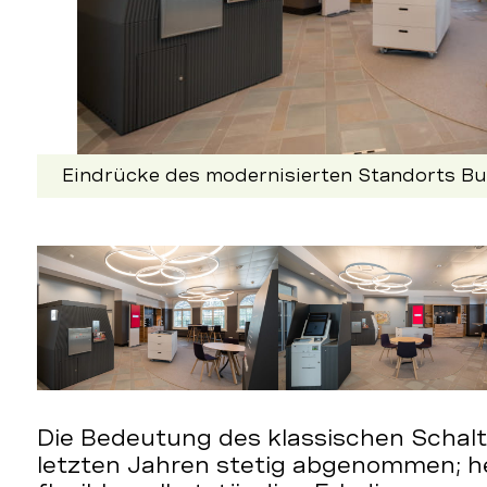
Eindrücke des modernisierten Standorts B
Nachfolgend
kann
die
obige
Bilddetailansicht
verändert
werden.
Die Bedeutung des klassischen Schalt
letzten Jahren stetig abgenommen; h