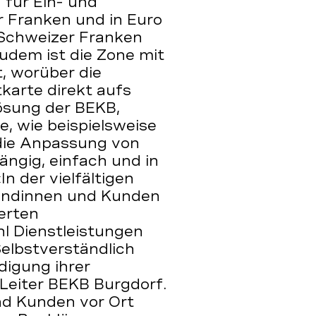
 für Ein- und
 Franken und in Euro
 Schweizer Franken
dem ist die Zone mit
, worüber die
karte direkt aufs
ösung der BEKB,
, wie beispielsweise
die Anpassung von
ngig, einfach und in
n der vielfältigen
undinnen und Kunden
erten
l Dienstleistungen
Selbstverständlich
edigung ihrer
Leiter BEKB Burgdorf.
nd Kunden vor Ort