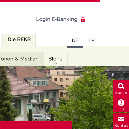
Login E-Banking
Sprachsch
Aktiv
Die BEKB
DE
FR
Aktiv
ionen & Medien
Blogs
Suche
Hilfe
Kontak