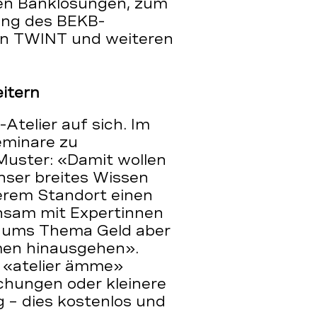
len Banklösungen, zum
tung des BEKB-
on TWINT und weiteren
itern
telier auf sich. Im
eminare zu
Muster: «Damit wollen
ser breites Wissen
erem Standort einen
nsam mit Expertinnen
d ums Thema Geld aber
emen hinausgehen».
s «atelier ämme»
chungen oder kleinere
– dies kostenlos und