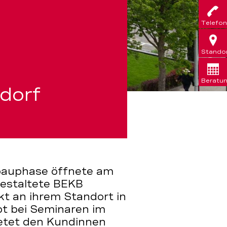
Telefon
Stando
Beratu
gdorf
bauphase öffnete am
gestaltete BEKB
kt an ihrem Standort in
bt bei Seminaren im
ietet den Kundinnen