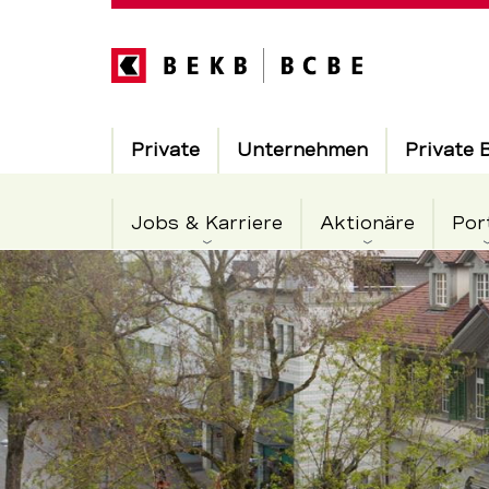
Direkt
zum
Inhalt
Hauptnavigation
Private
Unternehmen
Private 
Jobs & Karriere
Aktionäre
Por
BEKB
Servicenavigation
eröffnet
modernisie