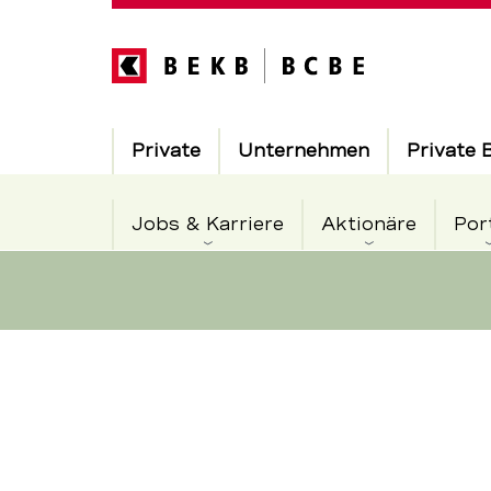
Direkt
zum
Inhalt
Hauptnavigation
Private
Unternehmen
Private 
Jobs & Karriere
Aktionäre
Por
Integration
Servicenavigation
der
BEKB