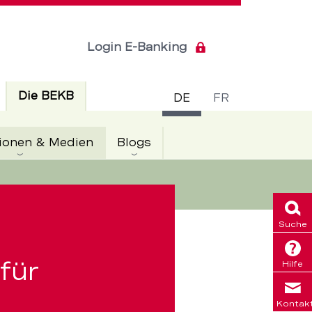
Login E-Banking
Sprachsch
Aktiv
Die BEKB
DE
FR
Aktiv
ionen & Medien
Blogs
Suche
für
Hilfe
Kontak