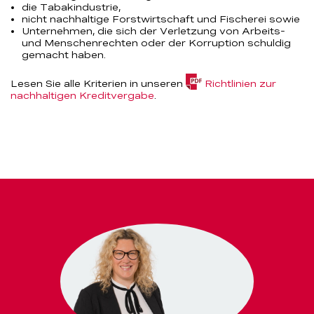
die Tabakindustrie,
nicht nachhaltige Forstwirtschaft und Fischerei sowie
Unternehmen, die sich der Verletzung von Arbeits-
und Menschenrechten oder der Korruption schuldig
gemacht haben.
Lesen Sie alle Kriterien in unseren
Richtlinien­ zur
(PDF,
nachhaltigen Kreditvergabe
.
113.7
KB)