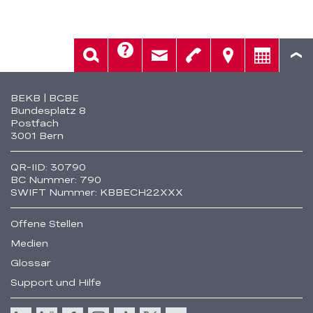
Hilfe
Suche
Kontakt
Telefon
Standorte
Beratung
Fusszeile
BEKB | BCBE
Bundesplatz 8
Postfach
3001 Bern
QR-IID: 30790
BC Nummer: 790
SWIFT Nummer: KBBECH22XXX
Offene Stellen
Medien
Glossar
Support und Hilfe