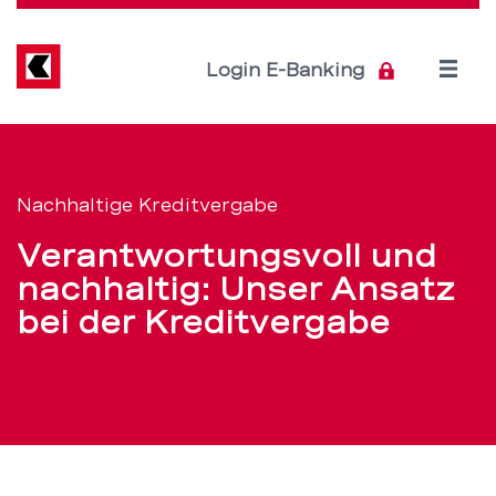
Direkt
zum
Inhalt
Open
Login E-Banking
menu
Nachhaltige
Servicenavigation
Kreditvergabe:
Nachhaltige Kreditvergabe
Unsere
Verantwortungsvoll und
Ziele
nachhaltig: Unser Ansatz
bei der Kreditvergabe
und
Ansätze
–
BEKB