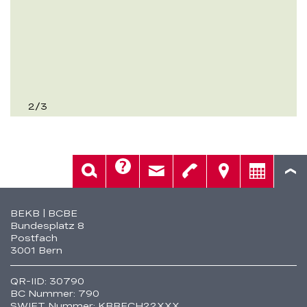
2
/
3
Hilfe
Suche
Kontakt
Telefon
Standorte
Beratung
Fusszeile
BEKB | BCBE
Bundesplatz 8
Postfach
3001 Bern
QR-IID: 30790
BC Nummer: 790
SWIFT Nummer: KBBECH22XXX