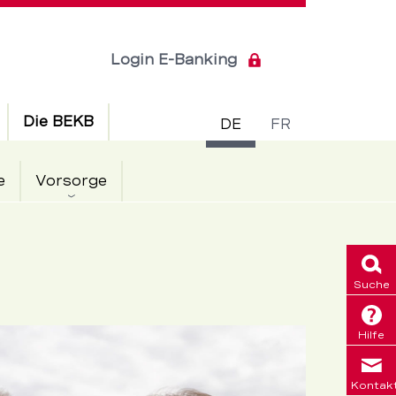
Login E-Banking
Sprachsch
Die BEKB
DE
FR
e
Vorsorge
Suche
Hilfe
Kontak