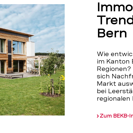
Immob
Trend
Bern
Wie entwick
im Kanton 
Regionen? 
sich Nachf
Markt ausw
bei Leers
regionalen
Zum BEKB-I