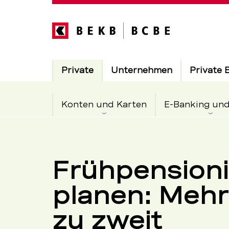
Direkt
zum
Inhalt
Hauptnavigation
Aktiv
Private
Unternehmen
Private 
Konten und Karten
E-Banking un
Private
Servicenavigation
–
Frühpension
planen: Mehr
BEKB
zu zweit