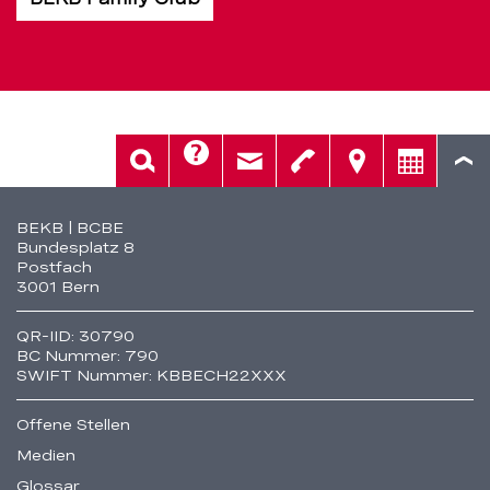
Hilfe
Suche
Kontakt
Telefon
Standorte
Beratung
Fusszeile
BEKB | BCBE
Bundesplatz 8
Postfach
3001 Bern
QR-IID: 30790
BC Nummer: 790
SWIFT Nummer: KBBECH22XXX
Offene Stellen
Medien
Glossar