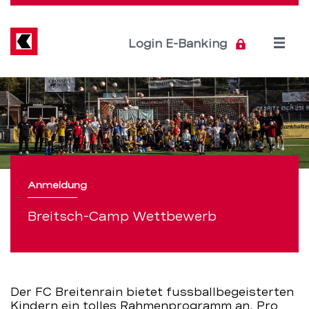
Direkt
zum
Inhalt
Open
Login E-Banking
menu
Breitsch-
Servicenavigation
Camp
Wettbewerb
–
Anmeldung
BEKB
Breitsch-Camp Wettbewerb
Der FC Breitenrain bietet fussballbegeisterten
Kindern ein tolles Rahmenprogramm an. Pro