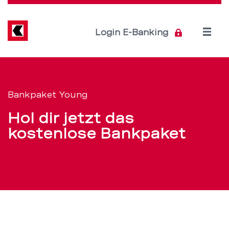
Direkt
zum
Inhalt
Open
Login E-Banking
menu
Bankpaket
Servicenavigation
Young
Bankpaket Young
eröffnen
Hol dir jetzt das
–
kostenlose Bankpaket
BEKB