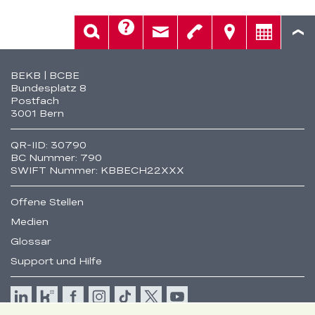
Hilfe
Suche
Kontakt
Telefon
Standorte
Beratung
Fusszeile
BEKB | BCBE
Bundesplatz 8
Postfach
3001 Bern
QR-IID: 30790
BC Nummer: 790
SWIFT Nummer: KBBECH22XXX
Offene Stellen
Medien
Glossar
Support und Hilfe