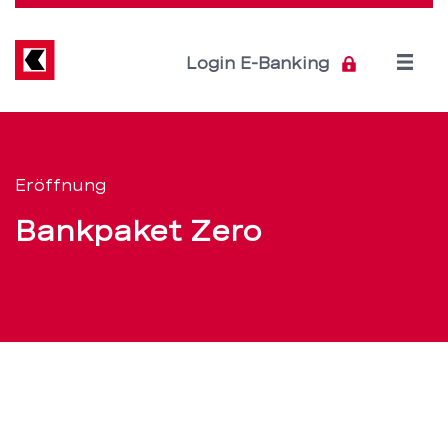
Direkt
zum
Inhalt
Open
Login E-Banking
menu
Eröffnung
Servicenavigation
Einzeln
Eröffnung
oder
Bankpaket Zero
Duo
Zero
–
BEKB