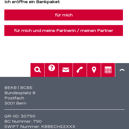
Ich eröffne ein Bankpaket:
für mich
für mich und meine Partnerin / meinen Partner
Hilfe
Suche
Kontakt
Telefon
Standorte
Beratung
Fusszeile
BEKB | BCBE
Bundesplatz 8
Postfach
3001 Bern
QR-IID: 30790
BC Nummer: 790
SWIFT Nummer: KBBECH22XXX