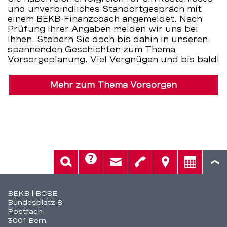
und unverbindliches Standortgespräch mit
einem BEKB-Finanzcoach angemeldet. Nach
Prüfung Ihrer Angaben melden wir uns bei
Ihnen. Stöbern Sie doch bis dahin in unseren
spannenden Geschichten zum Thema
Vorsorgeplanung. Viel Vergnügen und bis bald!
Mehr zum Thema Vorsorgen
Hilfe
Suche
Kontakt
Telefon
Standorte
Beratung
Fusszeile
BEKB | BCBE
Bundesplatz 8
Postfach
3001 Bern