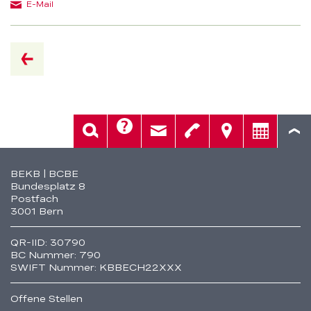
E-Mail
zur
Übersicht
Hilfe
Suche
Kontakt
Telefon
Standorte
Beratung
Fusszeile
BEKB | BCBE
Bundesplatz 8
Postfach
3001 Bern
QR-IID: 30790
BC Nummer: 790
SWIFT Nummer: KBBECH22XXX
Offene Stellen