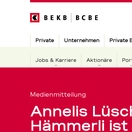
Direkt
zum
Inhalt
Hauptnavigation
Private
Unternehmen
Private 
Jobs & Karriere
Aktionäre
Por
Annelis
Servicenavigation
Lüscher
Medienmitteilung
Annelis Lüsc
Hämmerli
Hämmerli ist