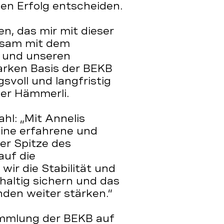
den Erfolg entscheiden.
n, das mir mit dieser
nsam mit dem
g und unseren
arken Basis der BEKB
voll und langfristig
her Hämmerli.
l: „Mit Annelis
ine erfahrene und
der Spitze des
auf die
r die Stabilität und
altig sichern und das
den weiter stärken.”
ammlung der BEKB auf