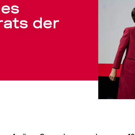
des
ats der
srats