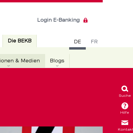
Login E-Banking
Sprachsch
Aktiv
Die BEKB
DE
FR
Aktiv
ionen & Medien
Blogs
Suche
Hilfe
Kontak