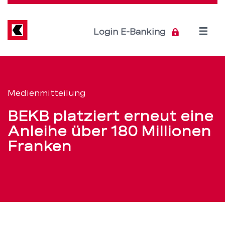
Direkt
zum
Inhalt
Open
Login E-Banking
menu
BEKB
Servicenavigation
platziert
Medienmitteilung
erneut
BEKB platziert erneut eine
eine
Anleihe über 180 Millionen
Franken
Anleihe
über
180
Millionen