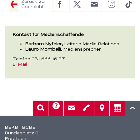
Zurück zur
Facebook
Twitter
E-
Instagram
Tik
Übersicht
Mail
Kontakt für Medienschaffende
Barbara Nyfeler,
Leiterin Media Relations
Lauro Mombelli,
Mediensprecher
Telefon 031 666 16 87
E-Mail
Hilfe
Suche
Kontakt
Telefon
Standorte
Beratung
Fusszeile
BEKB | BCBE
Bundesplatz 8
Postfach