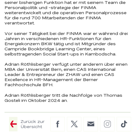
seiner bisherigen Funktion hat er mit seinem Team die
Personalpolitik und -strategie der FINMA
weiterentwickelt und die operativen Personalprozesse
für die rund 700 Mitarbeitenden der FINMA
verantwortet.
Vor seiner Tätigkeit bei der FINMA war er während drei
Jahren in verschiedenen HR-Funktionen für den
Energiekonzern BKW tätig und ist Mitgründer des
Campride Bookbridge Learning Center, eines
selbsttragenden Social Start-ups in Kambodscha.
Adrian Röthlisberger verfügt unter anderem über einen
MBA der Universität Bern, einen CAS International
Leader & Entrepreneur der ZHAW und einen CAS
Excellence in HR-Management der Berner
Fachhochschule BFH.
Adrian Röthlisberger tritt die Nachfolge von Thomas
Gosteli im Oktober 2024 an.
Zurück zur
Facebook
Twitter
E-
Instagram
Tik
Übersicht
Mail