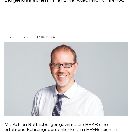
Eidgenössischen Finanzmarktaufsicht FINMA.
BEKB
Publikationsdatum: 17.05.2024
Mit Adrian Röthlisberger gewinnt die BEKB eine
erfahrene Führungspersönlichkeit im HR-Bereich. In