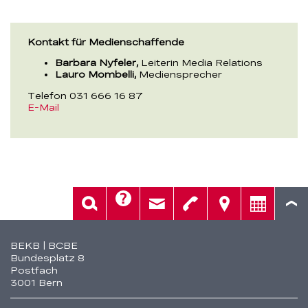
Kontakt für Medienschaffende
Barbara Nyfeler,
Leiterin Media Relations
Lauro Mombelli,
Mediensprecher
Telefon 031 666 16 87
E-Mail
Hilfe
Suche
Kontakt
Telefon
Standorte
Beratung
Fusszeile
BEKB | BCBE
Bundesplatz 8
Postfach
3001 Bern