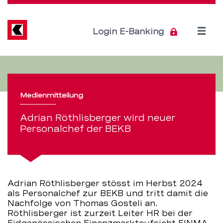
Direkt
zum
Inhalt
Open
Login E-Banking
menu
Adrian
Servicenavigation
Röthlisberger
Medienmitteilung
wird
Adrian Röthlisberger wird neuer
neuer
Personalchef der BEKB
Personalchef
der
Adrian Röthlisberger stösst im Herbst 2024
BEKB
als Personalchef zur BEKB und tritt damit die
Nachfolge von Thomas Gosteli an.
–
Röthlisberger ist zurzeit Leiter HR bei der