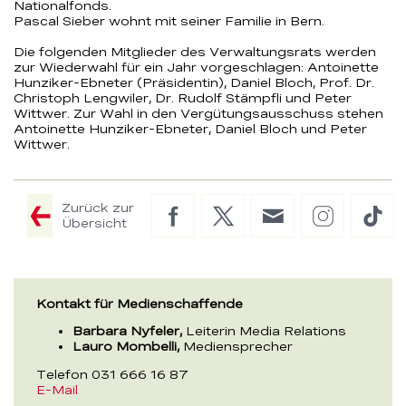
Nationalfonds.
Pascal Sieber wohnt mit seiner Familie in Bern.
Die folgenden Mitglieder des Verwaltungsrats werden
zur Wiederwahl für ein Jahr vorgeschlagen: Antoinette
Hunziker-Ebneter (Präsidentin), Daniel Bloch, Prof. Dr.
Christoph Lengwiler, Dr. Rudolf Stämpfli und Peter
Wittwer. Zur Wahl in den Vergütungsausschuss stehen
Antoinette Hunziker-Ebneter, Daniel Bloch und Peter
Wittwer.
Zurück zur
Facebook
Twitter
E-
Instagram
Tik
Übersicht
Mail
Kontakt für Medienschaffende
Barbara Nyfeler,
Leiterin Media Relations
Lauro Mombelli,
Mediensprecher
Telefon 031 666 16 87
E-Mail