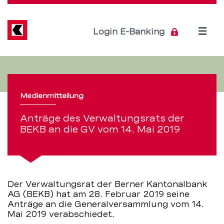
Direkt
zum
Inhalt
Open
Login E-Banking
menu
Anträge
Servicenavigation
des
Medienmitteilung
Verwaltungsrats
Anträge des Verwaltungsrats der
–
BEKB an die GV vom 14. Mai 2019
BEKB
Der Verwaltungsrat der Berner Kantonalbank
AG (BEKB) hat am 28. Februar 2019 seine
Anträge an die Generalversammlung vom 14.
Mai 2019 verabschiedet.