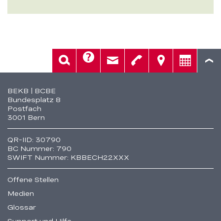
Hilfe
Suche
Kontakt
Telefon
Standorte
Beratung
Fusszeile
BEKB | BCBE
Bundesplatz 8
Postfach
3001 Bern
QR-IID: 30790
BC Nummer: 790
SWIFT Nummer: KBBECH22XXX
Offene Stellen
Medien
Glossar
Support und Hilfe