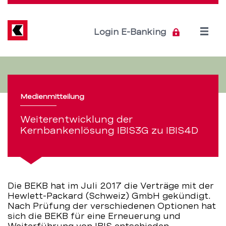
Direkt
zum
Inhalt
Open
Login E-Banking
menu
Weiterentwicklung
Servicenavigation
der
Medienmitteilung
Kernbankenlösung
Weiterentwicklung der
IBIS3G
Kernbankenlösung IBIS3G zu IBIS4D
zu
IBIS4D
Die BEKB hat im Juli 2017 die Verträge mit der
–
Hewlett-Packard (Schweiz) GmbH gekündigt.
Nach Prüfung der verschiedenen Optionen hat
BEKB
sich die BEKB für eine Erneuerung und