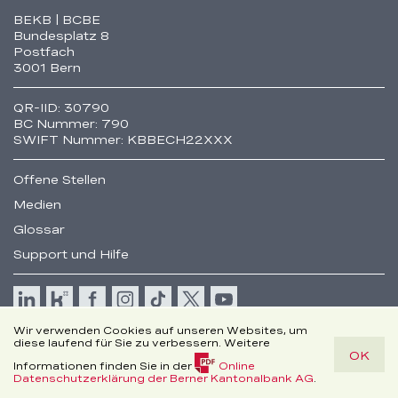
Fusszeile
BEKB | BCBE
Bundesplatz 8
Postfach
3001 Bern
QR-IID: 30790
BC Nummer: 790
SWIFT Nummer: KBBECH22XXX
Offene Stellen
Medien
Glossar
Support und Hilfe
Cookie
Wir verwenden Cookies auf unseren Websites, um
Rechtliche Hinweise
diese laufend für Sie zu verbessern. Weitere
OK
Disclaimer
Informationen finden Sie in der
Online
© Berner Kantonalbank AG
(PDF,
Datenschutzerklärung der Berner Kantonalbank AG
.
150.3