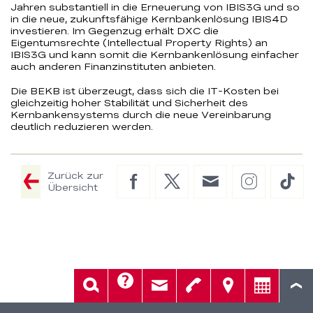
Jahren substantiell in die Erneuerung von IBIS3G und so
in die neue, zukunftsfähige Kernbankenlösung IBIS4D
investieren. Im Gegenzug erhält DXC die
Eigentumsrechte (Intellectual Property Rights) an
IBIS3G und kann somit die Kernbankenlösung einfacher
auch anderen Finanzinstituten anbieten.
Die BEKB ist überzeugt, dass sich die IT-Kosten bei
gleichzeitig hoher Stabilität und Sicherheit des
Kernbankensystems durch die neue Vereinbarung
deutlich reduzieren werden.
Zurück zur
Facebook
Twitter
E-
Instagram
Tik
Übersicht
Mail
Hilfe
Suche
Kontakt
Telefon
Standorte
Beratung