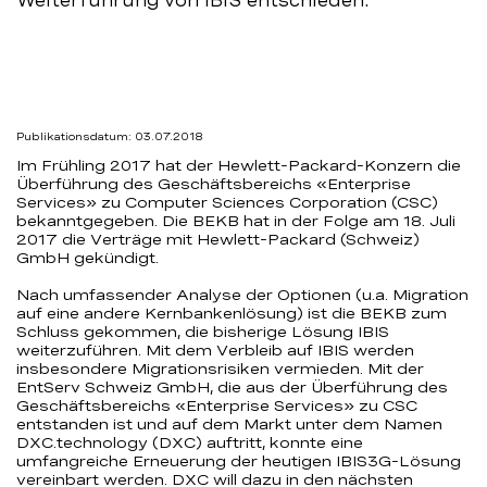
Weiterführung von IBIS entschieden.
Publikationsdatum: 03.07.2018
Im Frühling 2017 hat der Hewlett-Packard-Konzern die
Überführung des Geschäftsbereichs «Enterprise
Services» zu Computer Sciences Corporation (CSC)
bekanntgegeben. Die BEKB hat in der Folge am 18. Juli
2017 die Verträge mit Hewlett-Packard (Schweiz)
GmbH gekündigt.
Nach umfassender Analyse der Optionen (u.a. Migration
auf eine andere Kernbankenlösung) ist die BEKB zum
Schluss gekommen, die bisherige Lösung IBIS
weiterzuführen. Mit dem Verbleib auf IBIS werden
insbesondere Migrationsrisiken vermieden. Mit der
EntServ Schweiz GmbH, die aus der Überführung des
Geschäftsbereichs «Enterprise Services» zu CSC
entstanden ist und auf dem Markt unter dem Namen
DXC.technology (DXC) auftritt, konnte eine
umfangreiche Erneuerung der heutigen IBIS3G-Lösung
vereinbart werden. DXC will dazu in den nächsten