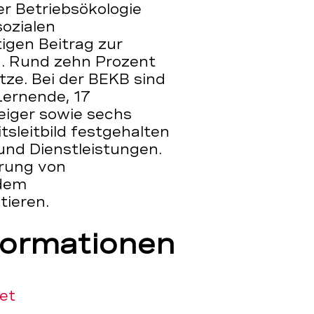
er Betriebsökologie
sozialen
tigen Beitrag zur
. Rund zehn Prozent
tze. Bei der BEKB sind
Lernende, 17
iger sowie sechs
tsleitbild festgehalten
und Dienstleistungen.
erung von
 dem
tieren.
formationen
et