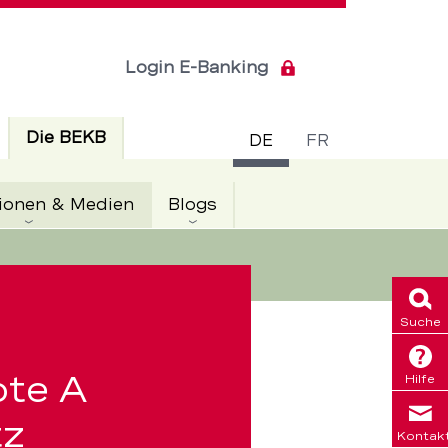
Login E-Banking
Sprachsch
Aktiv
Die BEKB
DE
FR
Aktiv
ionen & Medien
Blogs
Suche
ote A
Hilfe
tz
Kontak