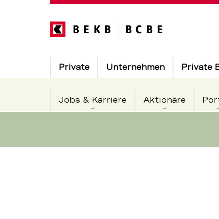
Direkt
zum
Inhalt
Hauptnavigation
Private
Unternehmen
Private 
Jobs & Karriere
Aktionäre
Por
BEKB
Servicenavigation
mit
Bestnote