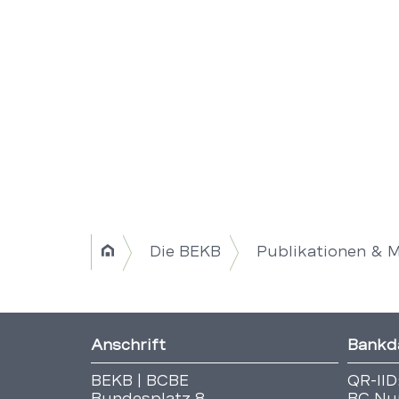
Breadcrumb
Die BEKB
Publikationen & 
Home
Navigation
|
Fusszeile
Anschrift
Bankd
Title
BEKB | BCBE
QR-IID
Bundesplatz 8
BC Nu