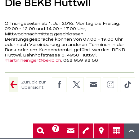
Die BEKB Huttwil
Öffnungszeiten ab 1. Juli 2016: Montag bis Freitag:
09.00 - 12.00 und 14.00 - 17.00 Uhr,
Mittwochnachmittag geschlossen.
Beratungsgespräche können von 07.00 - 19.00 Uhr
oder nach Vereinbarung an anderen Terminen in der
Bank oder am Kundendomizil geführt werden. BEKB
Huttwil, Bahnhofstrasse 5, 4950 Huttwil;
martin.heiniger@bekb.ch
; 062 959 92 50
Zurück zur
Facebook
Twitter
E-
Instagram
Tik
Übersicht
Mail
Hilfe
Suche
Kontakt
Telefon
Standorte
Beratung