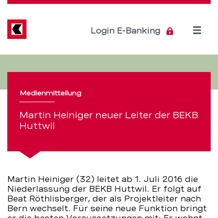
Direkt
zum
Inhalt
Open
Login E-Banking
menu
Martin
Servicenavigation
Heiniger
Medienmitteilung
neuer
Martin Heiniger neuer Leiter der BEKB
Leiter
Huttwil
der
BEKB
Martin Heiniger (32) leitet ab 1. Juli 2016 die
Huttwil
Niederlassung der BEKB Huttwil. Er folgt auf
Beat Röthlisberger, der als Projektleiter nach
–
Bern wechselt. Für seine neue Funktion bringt