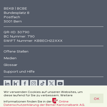
Fusszeile
BEKB | BCBE
Bundesplatz 8
Postfach
3001 Bern
QR-IID: 30790
BC Nummer: 790
SWIFT Nummer: KBBECH22XXX
Offene Stellen
Medien
Glossar
Support und Hilfe
Cookie
Wir verwenden Cookies auf unseren Websites, um
Rechtliche Hinweise
diese laufend für Sie zu verbessern. Weitere
OK
Disclaimer
Informationen finden Sie in der
Online
© Berner Kantonalbank AG
(PDF,
Datenschutzerklärung der Berner Kantonalbank AG
.