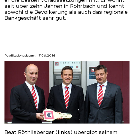
er die besten Voraussetzungen mit: Er wohnt
seit über zehn Jahren in Rohrbach und kennt
BEKB
sowohl die Bevölkerung als auch das regionale
Bankgeschäft sehr gut.
Publikationsdatum: 17.06.2016
Beat Röthlisberger (links) übergibt seinem