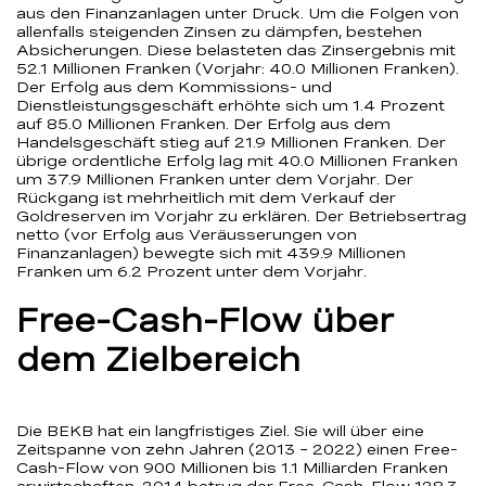
aus den Finanzanlagen unter Druck. Um die Folgen von
allenfalls steigenden Zinsen zu dämpfen, bestehen
Absicherungen. Diese belasteten das Zinsergebnis mit
52.1 Millionen Franken (Vorjahr: 40.0 Millionen Franken).
Der Erfolg aus dem Kommissions- und
Dienstleistungsgeschäft erhöhte sich um 1.4 Prozent
auf 85.0 Millionen Franken. Der Erfolg aus dem
Handelsgeschäft stieg auf 21.9 Millionen Franken. Der
übrige ordentliche Erfolg lag mit 40.0 Millionen Franken
um 37.9 Millionen Franken unter dem Vorjahr. Der
Rückgang ist mehrheitlich mit dem Verkauf der
Goldreserven im Vorjahr zu erklären. Der Betriebsertrag
netto (vor Erfolg aus Veräusserungen von
Finanzanlagen) bewegte sich mit 439.9 Millionen
Franken um 6.2 Prozent unter dem Vorjahr.
Free-Cash-Flow über
dem Zielbereich
Die BEKB hat ein langfristiges Ziel. Sie will über eine
Zeitspanne von zehn Jahren (2013 – 2022) einen Free-
Cash-Flow von 900 Millionen bis 1.1 Milliarden Franken
erwirtschaften. 2014 betrug der Free-Cash-Flow 128.3