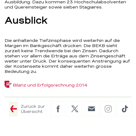
Ausbildung. Dazu kommen 23 Hochschulabsolventen
und Quereinsteiger sowie sieben Stagiaires.
Ausblick
Die anhaltende Tiefzinsphase wird weiterhin auf die
Margen im Bankgeschäft drücken. Die BEKB sieht
zurzeit keine Trendwende bei den Zinsen. Dadurch
stehen vor allem die Erträge aus dem Zinsengeschäft
weiter unter Druck. Der konsequenten Anstrengung auf
der Kostenseite kommt daher weiterhin grosse
Bedeutung zu.
(PDF,
Bilanz und Erfolgsrechnung 2014
55.4
KB)
Zurück zur
Facebook
Twitter
E-
Instagram
Tik
Übersicht
Mail