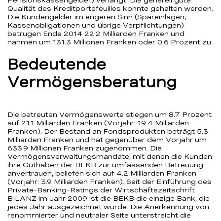
Pensionskassengelder) verlangt. Die generell gute
Qualität des Kreditportefeuilles konnte gehalten werden.
Die Kundengelder im engeren Sinn (Spareinlagen,
Kassenobligationen und übrige Verpflichtungen)
betrugen Ende 2014 22.2 Milliarden Franken und
nahmen um 131.3 Millionen Franken oder 0.6 Prozent zu.
Bedeutende
Vermögensberatung
Die betreuten Vermögenswerte stiegen um 8.7 Prozent
auf 21.1 Milliarden Franken (Vorjahr: 19.4 Milliarden
Franken). Der Bestand an Fondsprodukten beträgt 5.3
Milliarden Franken und hat gegenüber dem Vorjahr um
633.9 Millionen Franken zugenommen. Die
Vermögensverwaltungsmandate, mit denen die Kunden
ihre Guthaben der BEKB zur umfassenden Betreuung
anvertrauen, beliefen sich auf 4.2 Milliarden Franken
(Vorjahr: 3.9 Milliarden Franken). Seit der Einführung des
Private-Banking-Ratings der Wirtschaftszeitschrift
BILANZ im Jahr 2009 ist die BEKB die einzige Bank, die
jedes Jahr ausgezeichnet wurde. Die Anerkennung von
renommierter und neutraler Seite unterstreicht die