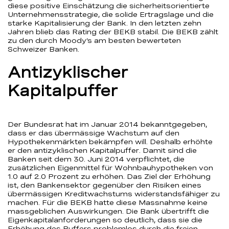
diese positive Einschätzung die sicherheitsorientierte
Unternehmensstrategie, die solide Ertragslage und die
starke Kapitalisierung der Bank. In den letzten zehn
Jahren blieb das Rating der BEKB stabil. Die BEKB zählt
zu den durch Moody’s am besten bewerteten
Schweizer Banken.
Antizyklischer
Kapitalpuffer
Der Bundesrat hat im Januar 2014 bekanntgegeben,
dass er das übermässige Wachstum auf den
Hypothekenmärkten bekämpfen will. Deshalb erhöhte
er den antizyklischen Kapitalpuffer. Damit sind die
Banken seit dem 30. Juni 2014 verpflichtet, die
zusätzlichen Eigenmittel für Wohnbauhypotheken von
1.0 auf 2.0 Prozent zu erhöhen. Das Ziel der Erhöhung
ist, den Bankensektor gegenüber den Risiken eines
übermässigen Kreditwachstums widerstandsfähiger zu
machen. Für die BEKB hatte diese Massnahme keine
massgeblichen Auswirkungen. Die Bank übertrifft die
Eigenkapitalanforderungen so deutlich, dass sie die
Erhöhung des Puffers problemlos durch die freien