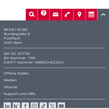
Hilfe
Suche
Kontakt
Telefon
Standorte
Beratung
Fusszeile
BEKB | BCBE
Bundesplatz 8
Postfach
3001 Bern
QR-IID: 30790
BC Nummer: 790
SWIFT Nummer: KBBECH22XXX
Offene Stellen
Medien
Glossar
Support und Hilfe