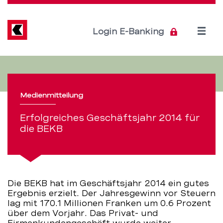
Direkt
zum
Inhalt
Open
Login E-Banking
menu
Erfolgreiches
Servicenavigation
Geschäftsjahr
Medienmitteilung
2014
Erfolgreiches Geschäftsjahr 2014 für
für
die BEKB
die
BEKB
Die BEKB hat im Geschäftsjahr 2014 ein gutes
–
Ergebnis erzielt. Der Jahresgewinn vor Steuern
lag mit 170.1 Millionen Franken um 0.6 Prozent
BEKB
über dem Vorjahr. Das Privat- und