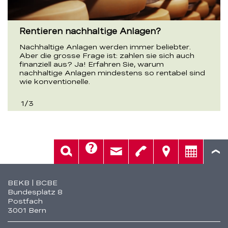
Rentieren nachhaltige Anlagen?
Nachhaltige Anlagen werden immer beliebter.
Aber die grosse Frage ist: zahlen sie sich auch
finanziell aus? Ja! Erfahren Sie, warum
nachhaltige Anlagen mindestens so rentabel sind
wie konventionelle.
1
/
3
Hilfe
Suche
Kontakt
Telefon
Standorte
Beratung
Fusszeile
BEKB | BCBE
Bundesplatz 8
Postfach
3001 Bern