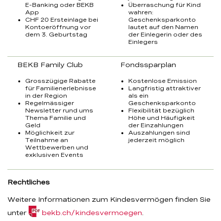
E-Banking oder BEKB
Überraschung für Kind
App
wahren:
CHF 20 Ersteinlage bei
Geschenksparkonto
Kontoeröffnung vor
lautet auf den Namen
dem 3. Geburtstag
der Einlegerin oder des
Einlegers
BEKB Family Club
Fondssparplan
Grosszügige Rabatte
Kostenlose Emission
für Familienerlebnisse
Langfristig attraktiver
in der Region
als ein
Regelmässiger
Geschenksparkonto
Newsletter rund ums
Flexibilität bezüglich
Thema Familie und
Höhe und Häufigkeit
Geld
der Einzahlungen
Möglichkeit zur
Auszahlungen sind
Teilnahme an
jederzeit möglich
Wettbewerben und
exklusiven Events
Rechtliches
Weitere Informationen zum Kindesvermögen finden Sie
(PDF,
unter
bekb.ch/kindesvermoegen
.
100.2