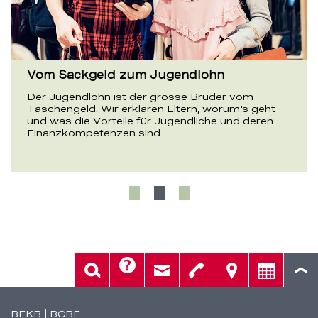
Vom Sackgeld zum Jugendlohn
Der Jugendlohn ist der grosse Bruder vom
Taschengeld. Wir erklären Eltern, worum's geht
und was die Vorteile für Jugendliche und deren
Finanzkompetenzen sind.
Hilfe
Suche
Kontakt
Telefon
Standorte
Beratung
Fusszeile
BEKB | BCBE