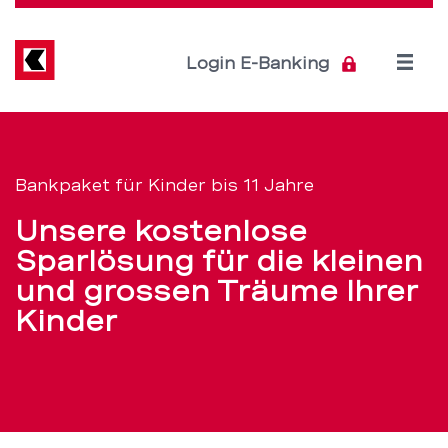
Direkt
zum
Inhalt
Open
Login E-Banking
menu
Bankpakete
Servicenavigation
für
Bankpaket für Kinder bis 11 Jahre
Kinder
Unsere kostenlose
von
Sparlösung für die kleinen
und grossen Träume Ihrer
0
Kinder
bis
11
Jahren