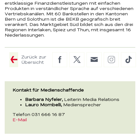
erstklassige Finanzdienstleistungen mit einfachen
Produkten in verständlicher Sprache auf verschiedenen
Vertriebskanälen. Mit 60 Bankstellen in den Kantonen
Bern und Solothurn ist die BEKB geografisch breit
verankert. Das Marktgebiet Süd bildet sich aus den drei
Regionen Interlaken, Spiez und Thun, mit insgesamt 16
Niederlassungen.
Zurück zur
Facebook
Twitter
E-
Instagram
Tik
Übersicht
Mail
Kontakt für Medienschaffende
Barbara Nyfeler,
Leiterin Media Relations
Lauro Mombelli,
Mediensprecher
Telefon 031 666 16 87
E-Mail