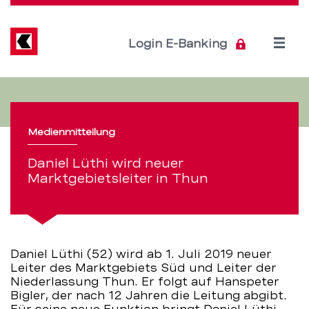
Direkt
zum
Inhalt
Open
Login E-Banking
menu
Daniel
Servicenavigation
Lüthi
Medienmitteilung
wird
Daniel Lüthi wird neuer
neuer
Marktgebietsleiter in Thun
Marktgebietsleiter
in
Daniel Lüthi (52) wird ab 1. Juli 2019 neuer
Thun
Leiter des Marktgebiets Süd und Leiter der
Niederlassung Thun. Er folgt auf Hanspeter
–
Bigler, der nach 12 Jahren die Leitung abgibt.