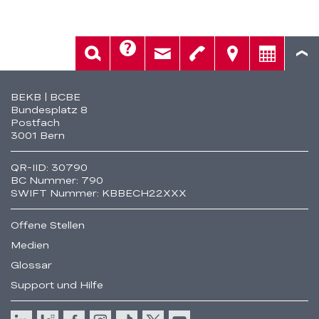
Hilfe
Suche
Kontakt
Telefon
Standorte
Beratung
Fusszeile
BEKB | BCBE
Bundesplatz 8
Postfach
3001 Bern
QR-IID: 30790
BC Nummer: 790
SWIFT Nummer: KBBECH22XXX
Offene Stellen
Medien
Glossar
Support und Hilfe