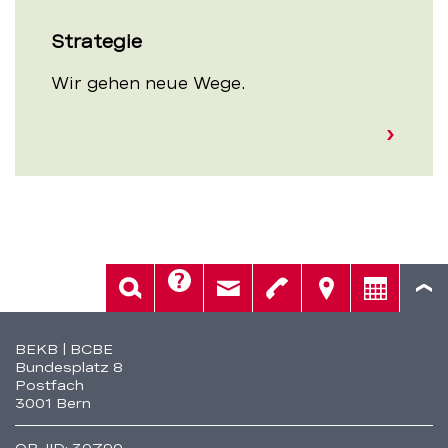
Strategie
Wir gehen neue Wege.
Hilfe
Suche
Kontakt
Telefon
Standorte
Beratung
Fusszeile
BEKB | BCBE
Bundesplatz 8
Postfach
3001 Bern