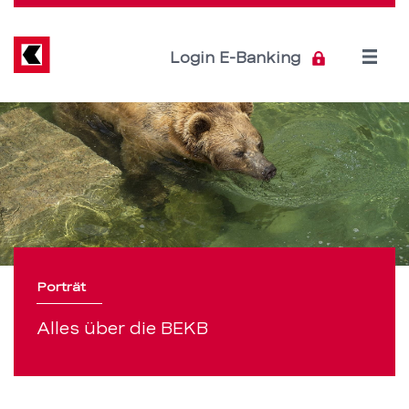
Direkt
zum
Inhalt
Open
Login E-Banking
menu
Das
Servicenavigation
Porträt
der
Berner
Kantonalbank
Porträt
–
Alles über die BEKB
BEKB