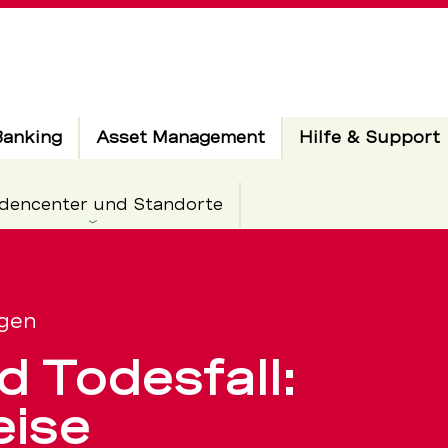
Banking
Asset Management
Hilfe & Support
dencenter und Standorte
egen
d Todesfall:
ise