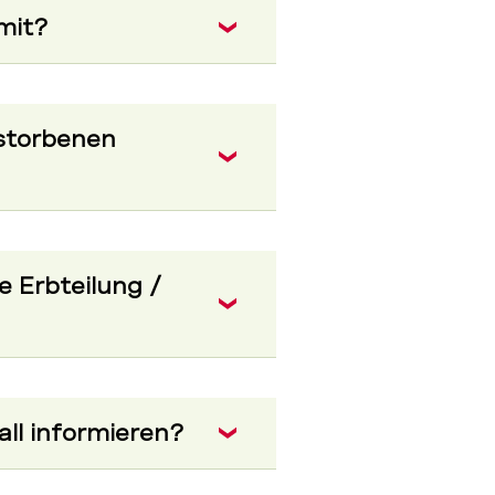
 mit?
storbenen
 Erbteilung /
ll informieren?