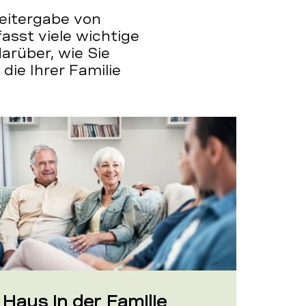
eitergabe von
asst viele wichtige
arüber, wie Sie
die Ihrer Familie
Haus
Haus in der Familie