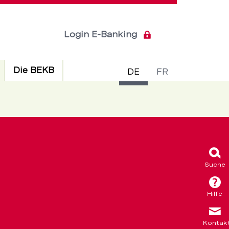
Login E-Banking
Sprachsch
Aktiv
Die BEKB
DE
FR
Suche
Hilfe
Kontak