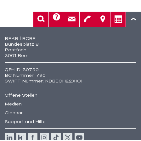
Hilfe
Suche
Kontakt
Telefon
Standorte
Beratung
Fusszeile
BEKB | BCBE
Bundesplatz 8
Postfach
3001 Bern
QR-IID: 30790
BC Nummer: 790
SWIFT Nummer: KBBECH22XXX
Offene Stellen
Medien
Glossar
Support und Hilfe