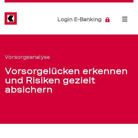
Direkt
zum
Inhalt
Open
Login E-Banking
menu
Vorsorgeanalyse:
Servicenavigation
Lücken
Vorsorgeanalyse
in
Vorsorgelücken erkennen
der
und Risiken gezielt
absichern
Vorsorge
erkennen
–
BEKB