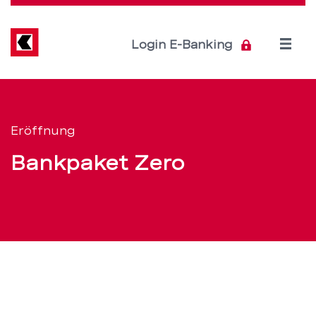
Direkt
zum
Inhalt
Open
Login E-Banking
menu
Eröffnung
Servicenavigation
Duo
Eröffnung
Kunde
Bankpaket Zero
oder
Nichtkunde
Zero
–
BEKB