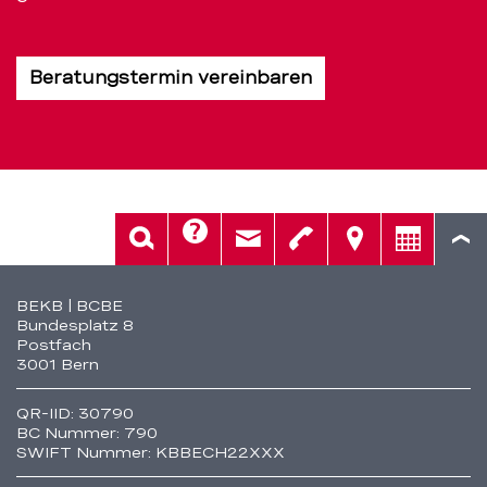
Beratungstermin vereinbaren
Hilfe
Suche
Kontakt
Telefon
Standorte
Beratung
Fusszeile
BEKB | BCBE
Bundesplatz 8
Postfach
3001 Bern
QR-IID: 30790
BC Nummer: 790
SWIFT Nummer: KBBECH22XXX