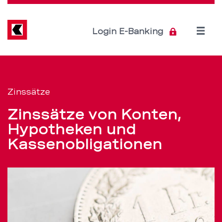
Direkt
zum
Inhalt
Open
Login E-Banking
menu
Zinssätze
Servicenavigation
für
Zinssätze
Konten,
Zinssätze von Konten,
Hypotheken
Hypotheken und
Kassenobligationen
und
Kassenobligationen
–
BEKB