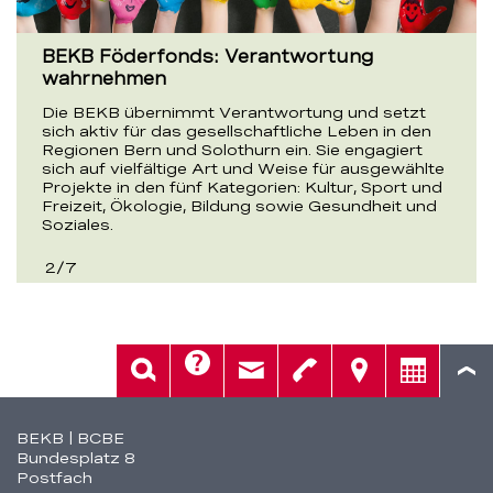
BEKB Föderfonds: Verantwortung
wahrnehmen
Die BEKB übernimmt Verantwortung und setzt
sich aktiv für das gesellschaftliche Leben in den
Regionen Bern und Solothurn ein. Sie engagiert
sich auf vielfältige Art und Weise für ausgewählte
Projekte in den fünf Kategorien: Kultur, Sport und
Freizeit, Ökologie, Bildung sowie Gesundheit und
Soziales.
2
/
7
Hilfe
Suche
Kontakt
Telefon
Standorte
Beratung
Fusszeile
BEKB | BCBE
Bundesplatz 8
Postfach