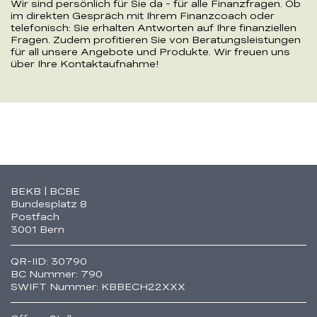
Wir sind persönlich für Sie da - für alle Finanzfragen. Ob
im direkten Gespräch mit Ihrem Finanzcoach oder
telefonisch: Sie erhalten Antworten auf Ihre finanziellen
Fragen. Zudem profitieren Sie von Beratungsleistungen
für all unsere Angebote und Produkte. Wir freuen uns
über Ihre Kontaktaufnahme!
Fusszeile
BEKB | BCBE
Bundesplatz 8
Postfach
3001 Bern
QR-IID: 30790
BC Nummer: 790
SWIFT Nummer: KBBECH22XXX