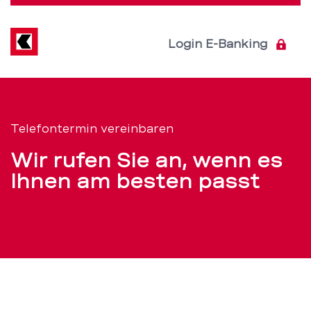
Direkt
zum
Inhalt
Login E-Banking
Rückruf
Servicenavigation
buchen
Telefontermin vereinbaren
–
Wir rufen Sie an, wenn es
BEKB
Ihnen am besten passt