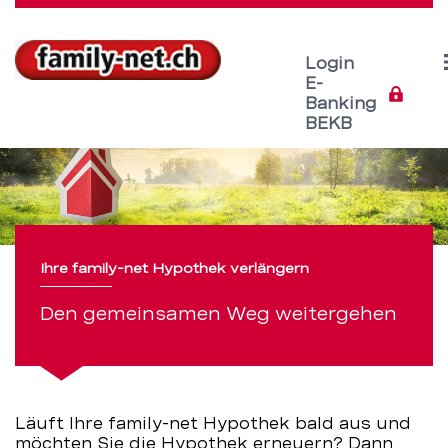
Direkt
zum
Inhalt
Login
E-
Banking
Ihre
Servicenavigation
BEKB
family-
net
Hypothek
Ihre family-net Hypothek verlängern
verlängern
Den gemeinsamen Weg weitergehen
–
BEKB
Läuft Ihre family-net Hypothek bald aus und
möchten Sie die Hypothek erneuern? Dann