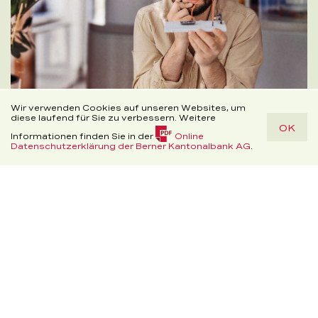
Cookie
Wir verwenden Cookies auf unseren Websites, um
diese laufend für Sie zu verbessern. Weitere
OK
Disclaimer
Informationen finden Sie in der
Online
(PDF,
Datenschutzerklärung der Berner Kantonalbank AG
.
Hilfe
150.3
Wir begleiten Sie durchs Leben
Suche
Kontakt
Telefon
Standorte
Beratung
KB)
Wir stehen Ihrer Firma in jeder
Unternehmensphase zur Seite: von der
Gründung über das Wachstum bis zu dem
Tag, an dem Sie Ihre Firma verkaufen oder an
die nächste Generation weitergeben.
Mehr dazu