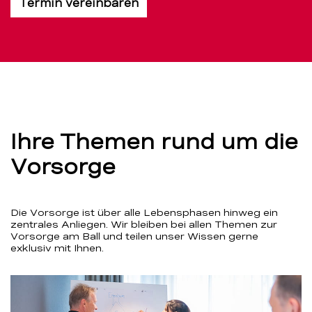
Termin vereinbaren
Ihre Themen rund um die
Vorsorge
Die Vorsorge ist über alle Lebensphasen hinweg ein
zentrales Anliegen. Wir bleiben bei allen Themen zur
Vorsorge am Ball und teilen unser Wissen gerne
exklusiv mit Ihnen.