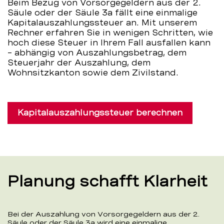
Beim Bezug von Vorsorgegeldern aus der 2.
Säule oder der Säule 3a fällt eine einmalige
Kapitalauszahlungssteuer an. Mit unserem
Rechner erfahren Sie in wenigen Schritten, wie
hoch diese Steuer in Ihrem Fall ausfallen kann
– abhängig von Auszahlungsbetrag, dem
Steuerjahr der Auszahlung, dem
Wohnsitzkanton sowie dem Zivilstand.
Kapitalauszahlungssteuer berechnen
Planung schafft Klarheit
Bei der Auszahlung von Vorsorgegeldern aus der 2.
Säule oder der Säule 3a wird eine einmalige