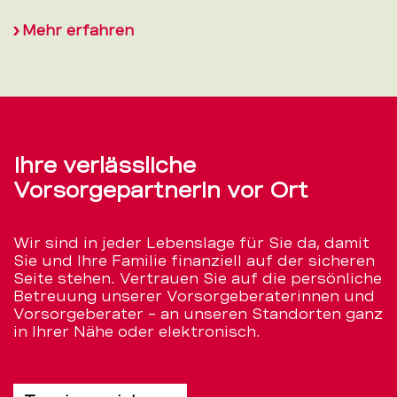
Mehr erfahren
Ihre verlässliche
Vorsorgepartnerin vor Ort
Wir sind in jeder Lebenslage für Sie da, damit
Sie und Ihre Familie finanziell auf der sicheren
Seite stehen. Vertrauen Sie auf die persönliche
Betreuung unserer Vorsorgeberaterinnen und
Vorsorgeberater – an unseren Standorten ganz
in Ihrer Nähe oder elektronisch.