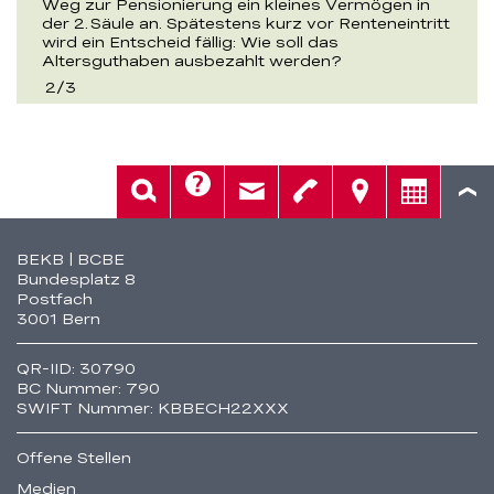
Weg zur Pensionierung ein kleines Vermögen in
der 2. Säule an. Spätestens kurz vor Renteneintritt
wird ein Entscheid fällig: Wie soll das
Altersguthaben ausbezahlt werden?
2
/
3
Hilfe
Suche
Kontakt
Telefon
Standorte
Beratung
Fusszeile
BEKB | BCBE
Bundesplatz 8
Postfach
3001 Bern
QR-IID: 30790
BC Nummer: 790
SWIFT Nummer: KBBECH22XXX
Offene Stellen
Medien