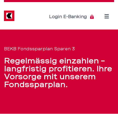
Direkt
zum
Inhalt
Open
Login E-Banking
menu
Vorsorge-
Servicenavigation
Fondssparplan:
BEKB Fondssparplan Sparen 3
ab
Regelmässig einzahlen –
5
langfristig profitieren. Ihre
Vorsorge mit unserem
Franken
Fondssparplan.
vorsorgen
–
BEKB