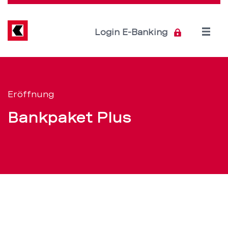
Direkt
zum
Inhalt
Open
Login E-Banking
menu
Eröffnung
Servicenavigation
Einzeln
Eröffnung
oder
Bankpaket Plus
Duo
Plus
–
BEKB