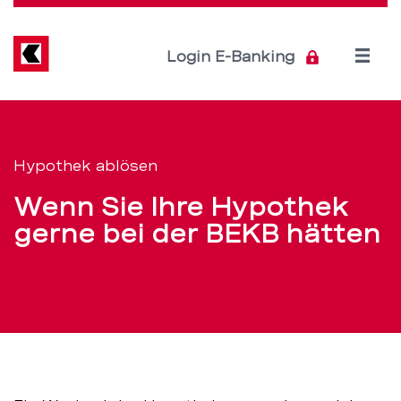
Direkt
zum
Inhalt
Open
Login E-Banking
menu
Die
Servicenavigation
Hypothek
Hypothek ablösen
ablösen
Wenn Sie Ihre Hypothek
und
gerne bei der BEKB hätten
sparen?
–
BEKB