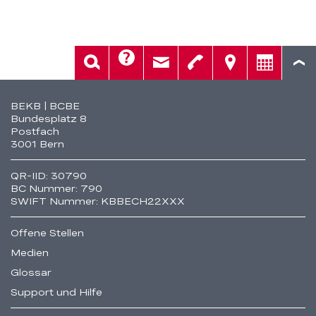
Hilfe
Suche
Kontakt
Telefon
Standorte
Beratung
Fusszeile
BEKB | BCBE
Bundesplatz 8
Postfach
3001 Bern
QR-IID: 30790
BC Nummer: 790
SWIFT Nummer: KBBECH22XXX
Offene Stellen
Medien
Glossar
Support und Hilfe