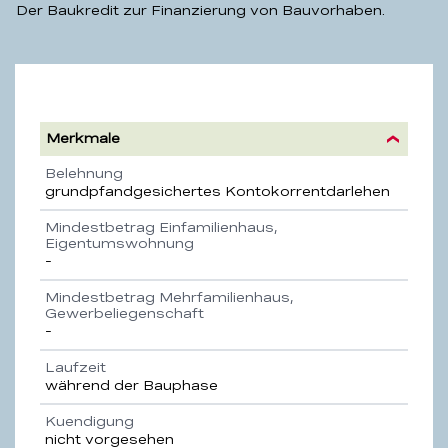
Der Baukredit zur Finanzierung von Bauvorhaben.
Baukredit
Merkmale
Eigenschaft
Beschreibung
Belehnung
grundpfandgesichertes Kontokorrentdarlehen
Mindestbetrag Einfamilienhaus,
Eigentumswohnung
-
Mindestbetrag Mehrfamilienhaus,
Gewerbeliegenschaft
-
Laufzeit
während der Bauphase
Kuendigung
nicht vorgesehen