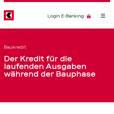
Direkt
zum
Inhalt
Open
Login E-Banking
menu
Baukredit:
Servicenavigation
Hausbau
Baukredit
finanzieren
Der Kredit für die
–
laufenden Ausgaben
während der Bauphase
BEKB