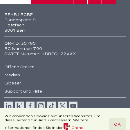
Suche
Kontakt
Telefon
Standorte
Beratung
Fusszeile
BEKB | BCBE
Bundesplatz 8
Postfach
3001 Bern
QR-IID: 30790
BC Nummer: 790
SWIFT Nummer: KBBECH22XXX
Offene Stellen
Medien
Glossar
Support und Hilfe
Cookie
Wir verwenden Cookies auf unseren Websites, um
Rechtliche Hinweise
diese laufend für Sie zu verbessern. Weitere
OK
Disclaimer
Informationen finden Sie in der
Online