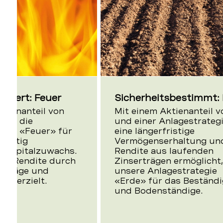
Anlagestrategie
ntiert: Feuer
Sicherheitsbestimmt:
ktienanteil von
Mit einem Aktienanteil 
eht die
und einer Anlagestrategi
egie «Feuer» für
eine längerfristige
fristig
Vermögenserhaltung und
n Kapitalzuwachs.
Rendite aus laufenden
die Rendite durch
Zinserträgen ermöglicht,
erträge und
unsere Anlagestrategie
ne erzielt.
«Erde» für das Beständ
und Bodenständige.