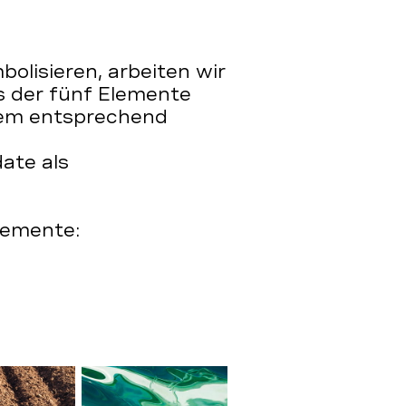
bolisieren, arbeiten wir
s der fünf Elemente
rem entsprechend
te als
lemente: