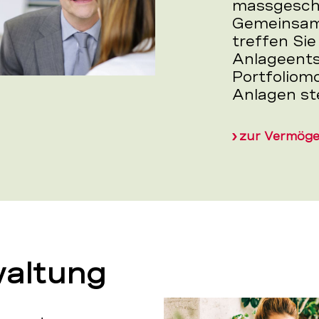
massgeschn
Gemeinsam
treffen Sie
Anlageents
Portfoliomo
Anlagen st
zur Vermög
altung