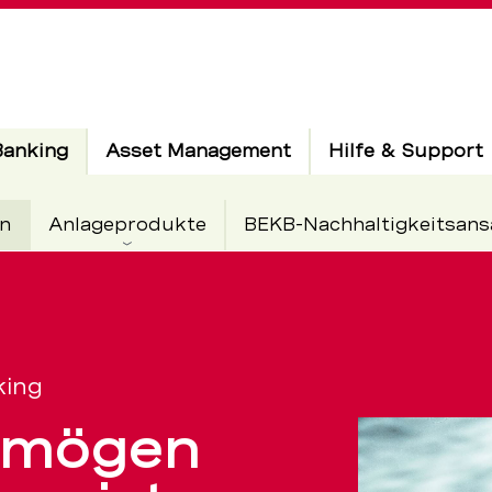
Aktiv
Banking
Asset Management
Hilfe & Support
n
Anlageprodukte
BEKB-Nachhaltigkeitsans
nete
ungen
king
ermögen