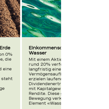
 Erde
Einkommensorientiert:
Wasser
von 0%
e, die
Mit einem Aktienanteil von
rund 20% verfolgen Sie
 eine
langfristig einen sanften
Vermögensaufbau. Dabei
 steht
erzielen laufende Zins- und
Dividendenerträge zusammen
ige
mit Kapitalgewinnen die
Rendite. Diese gleichmässige
Bewegung verkörpert das
Element «Wasser».