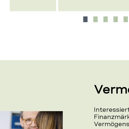
Verm
Interessie
Finanzmär
Vermögensb