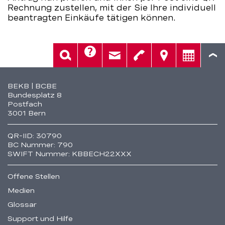
Rechnung zustellen, mit der Sie Ihre individuell
beantragten Einkäufe tätigen können.
Hilfe
Suche
Kontakt
Telefon
Standorte
Beratung
Fusszeile
BEKB | BCBE
Bundesplatz 8
Postfach
3001 Bern
QR-IID: 30790
BC Nummer: 790
SWIFT Nummer: KBBECH22XXX
Offene Stellen
Medien
Glossar
Support und Hilfe