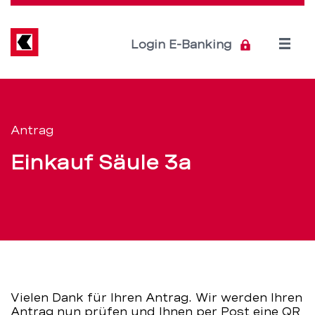
Direkt
zum
Inhalt
Open
Login E-Banking
menu
erfolg
Servicenavigation
–
Antrag
BEKB
Einkauf Säule 3a
Vielen Dank für Ihren Antrag. Wir werden Ihren
Antrag nun prüfen und Ihnen per Post eine QR