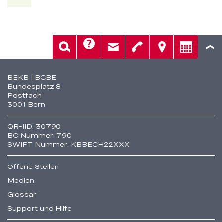
Hilfe
Suche
Kontakt
Telefon
Standorte
Beratung
Fusszeile
BEKB | BCBE
Bundesplatz 8
Postfach
3001 Bern
QR-IID: 30790
BC Nummer: 790
SWIFT Nummer: KBBECH22XXX
Offene Stellen
Medien
Glossar
Support und Hilfe