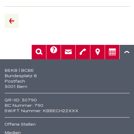
zur
Übersicht
Hilfe
Suche
Kontakt
Telefon
Standorte
Beratung
Fusszeile
BEKB | BCBE
Bundesplatz 8
Postfach
3001 Bern
QR-IID: 30790
BC Nummer: 790
SWIFT Nummer: KBBECH22XXX
Offene Stellen
Medien