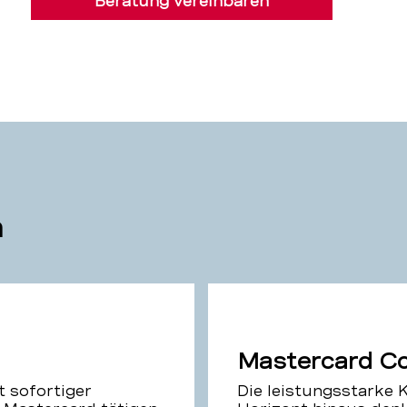
Beratung vereinbaren
n
Mastercard Co
t sofortiger
Die leistungsstarke K