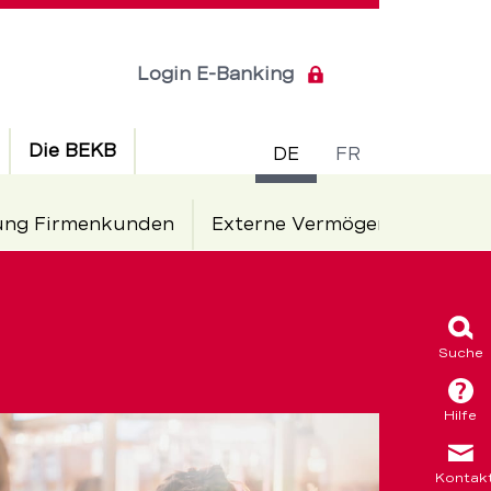
Login E-Banking
Sprachsch
Die BEKB
DE
FR
ung Firmenkunden
Externe Vermögensverwalte
Suche
Hilfe
Kontak