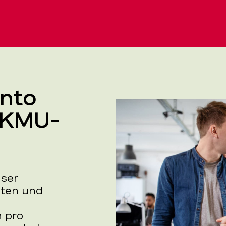
onto
 KMU-
nser
rten und
 pro