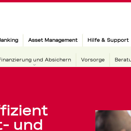
Banking
Asset Management
Hilfe & Support
v
Finanzierung und Absichern
Vorsorge
Berat
en:
fizient
t- und