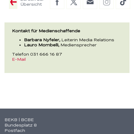
Facebook
Twitter
E-
Instagram
Tik
Übersicht
Mail
Kontakt für Medienschaffende
Barbara Nyfeler,
Leiterin Media Relations
Lauro Mombelli,
Mediensprecher
Telefon 031 666 16 87
E-Mail
Fusszeile
BEKB | BCBE
Bundesplatz 8
Postfach