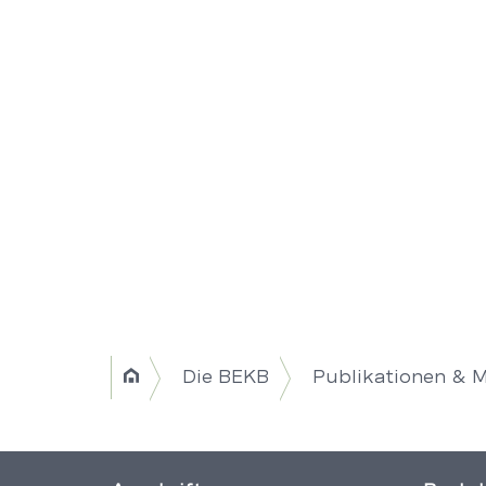
Breadcrumb
Die BEKB
Publikationen & 
Home
Navigation
|