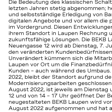
Die Bedeutung des klassischen Schalt
letzten Jahren stetig abgenommen; he
und selbstständige Erledigung von Ba
digitalen Angebote und vor allem die 
im Vordergrund. Diesen Entwicklungen
ihrem Standort in Laupen Rechnung un
zukunftsfähige Lösungen. Die BEKB L
Neuengasse 12 wird ab Dienstag, 7. Ju
den veränderten Kundenbedürfnissen
Unverändert kümmern sich die Mitar
Laupen vor Ort um die Finanzbedürfn
Kunden – auch während des Umbaus. Ab
2022, bleibt der Standort aufgrund de
Modernisierungsarbeiten geschlossen. 
August 2022, ist jeweils am Dienstag
12 und von 14 – 17 Uhr geöffnet Der Be
neugestalteten BEKB Laupen wird vora
August 2022 aufgenommen und hat a