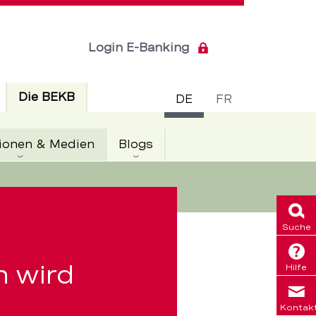
Login E-Banking
Sprachsch
Aktiv
Die BEKB
DE
FR
Aktiv
ionen & Medien
Blogs
Suche
 wird
Hilfe
Kontak