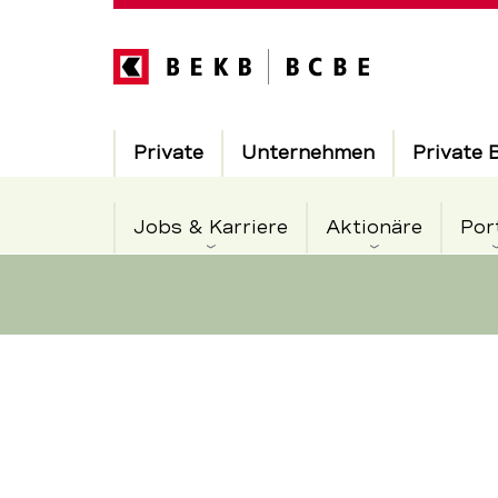
Direkt
zum
Inhalt
Hauptnavigation
Private
Unternehmen
Private 
Jobs & Karriere
Aktionäre
Por
Die
Servicenavigation
BEKB
Laupen