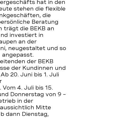
ergeschäfts hat in den
ute stehen die flexible
nkgeschäften, die
persönliche Beratung
 trägt die BEKB an
d investiert in
aupen an der
ni, neugestaltet und so
 angepasst.
beitenden der BEKB
isse der Kundinnen und
 20. Juni bis 1. Juli
r
Vom 4. Juli bis 15.
 und Donnerstag von 9 –
trieb in der
ussichtlich Mitte
b dann Dienstag,