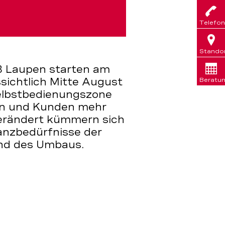
Telefon
Stando
B Laupen starten am
ssichtlich Mitte August
Beratu
elbstbedienungszone
en und Kunden mehr
verändert kümmern sich
nanzbedürfnisse der
nd des Umbaus.