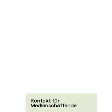
wird
modernisie
–
BEKB
Kontakt für
Medienschaffende