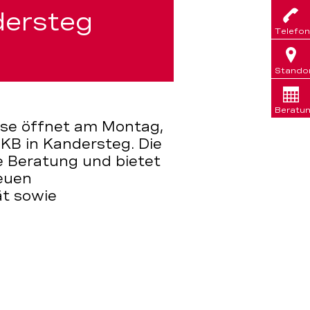
dersteg
Telefon
Stando
Beratu
se öffnet am Montag,
EKB in Kandersteg. Die
e Beratung und bietet
euen
ät sowie