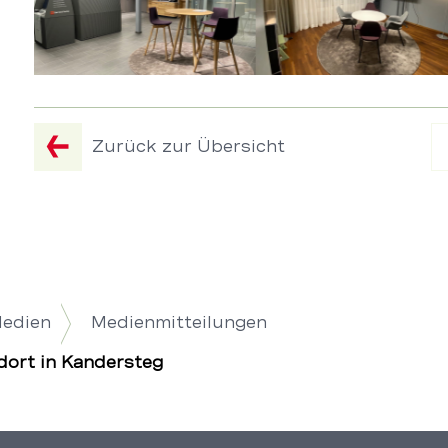
obige
Bilddetailansicht
verändert
werden.
Zurück zur Übersicht
Medien
Medienmitteilungen
dort in Kandersteg