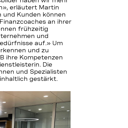
bilder haben wir mehr
», erläutert Martin
en und Kunden können
Finanzcoaches an ihrer
ennen frühzeitig
nternehmen und
edürfnisse auf.» Um
erkennen und zu
EKB ihre Kompetenzen
enstleisterin. Die
nnen und Spezialisten
nhaltlich gestärkt.