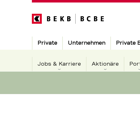
Direkt
zum
Inhalt
Hauptnavigation
Private
Unternehmen
Private 
Jobs & Karriere
Aktionäre
Por
BEKB
Servicenavigation
eröffnet
modernisie