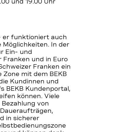
.00 und 19.00 Uhr
 er funktioniert auch
e Möglichkeiten. In der
r Ein- und
 Franken und in Euro
 Schweizer Franken ein
ie Zone mit dem BEKB
 die Kundinnen und
ufs BEKB Kundenportal,
ifen können. Viele
e Bezahlung von
Daueraufträgen,
 in sicherer
elbstbedienungszone