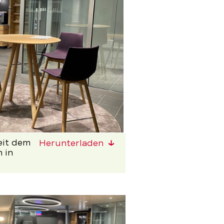
eit dem
Herunterladen
 in