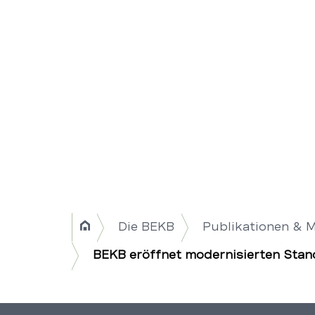
Breadcrumb
Die BEKB
Publikationen & 
Home
Navigation
BEKB eröffnet modernisierten Stan
|