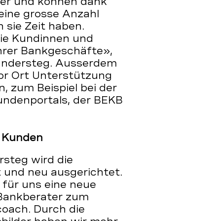
ler und können dank
ine grosse Anzahl
 sie Zeit haben.
die Kundinnen und
ihrer Bankgeschäfte»,
Kandersteg. Ausserdem
or Ort Unterstützung
, zum Beispiel bei der
undenportals, der BEKB
d Kunden
steg wird die
t und neu ausgerichtet.
für uns eine neue
 Bankberater zum
coach. Durch die