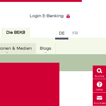
Login E-Banking
Sprachsch
Aktiv
Die BEKB
DE
FR
Aktiv
ionen & Medien
Blogs
Suche
Hilfe
Kontak