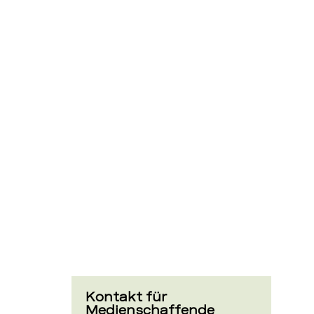
Standort
in
Kanderste
–
BEKB
Kontakt für
Medienschaffende