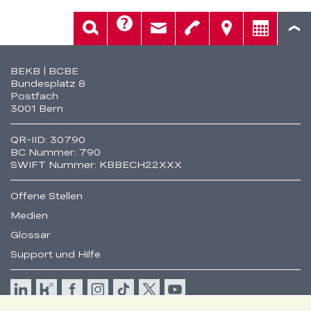
Hilfe
Suche
Kontakt
Telefon
Standorte
Beratung
Fusszeile
BEKB | BCBE
Bundesplatz 8
Postfach
3001 Bern
QR-IID: 30790
BC Nummer: 790
SWIFT Nummer: KBBECH22XXX
Offene Stellen
Medien
Glossar
Support und Hilfe