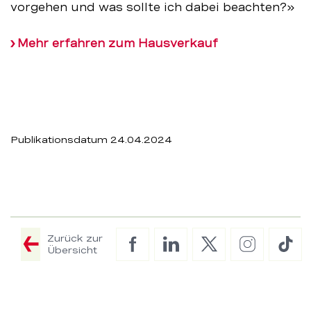
vorgehen und was sollte ich dabei beachten?»
Mehr erfahren zum Hausverkauf
Publikationsdatum 24.04.2024
Zurück zur
Facebook
LinkedIn
Twitter
Instagram
Tik
Übersicht