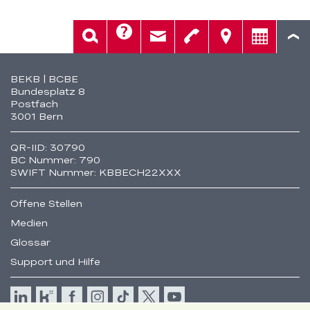
Hilfe
Suche
Kontakt
Telefon
Standorte
Beratung
Fusszeile
BEKB | BCBE
Bundesplatz 8
Postfach
3001 Bern
QR-IID: 30790
BC Nummer: 790
SWIFT Nummer: KBBECH22XXX
Offene Stellen
Medien
Glossar
Support und Hilfe