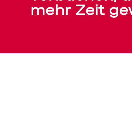
BEKB
mehr Zeit g
–
BEKB