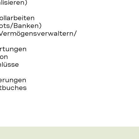
isieren)
ollarbeiten
pots/Banken)
 Vermögensverwaltern/
rtungen
ion
hlüsse
ferungen
ortbuches