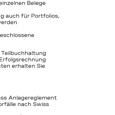
einzelnen Belege
 auch für Portfolios,
werden
geschlossene
 Teilbuchhaltung
 Erfolgsrechnung
aten erhalten Sie
äss Anlagereglement
rfälle nach Swiss