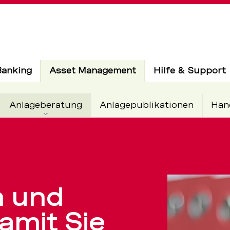
Aktiv
Banking
Asset Management
Hilfe & Support
Aktiv
Anlageberatung
Anlagepublikationen
Han
tenbuchhal
n und
amit Sie